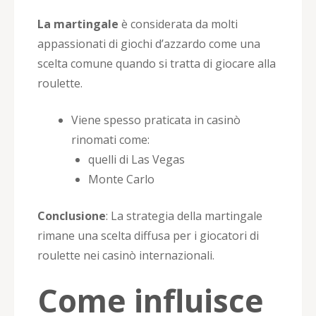
La martingale
è considerata da molti
appassionati di giochi d’azzardo come una
scelta comune quando si tratta di giocare alla
roulette.
Viene spesso praticata in casinò
rinomati come:
quelli di Las Vegas
Monte Carlo
Conclusione
: La strategia della martingale
rimane una scelta diffusa per i giocatori di
roulette nei casinò internazionali.
Come influisce