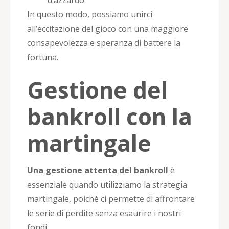
d’azzardo.
In questo modo, possiamo unirci
all’eccitazione del gioco con una maggiore
consapevolezza e speranza di battere la
fortuna.
Gestione del
bankroll con la
martingale
Una gestione attenta del bankroll
è
essenziale quando utilizziamo la strategia
martingale, poiché ci permette di affrontare
le serie di perdite senza esaurire i nostri
fondi.