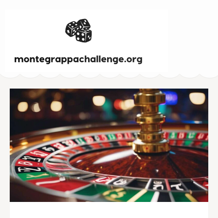
MontegrappaChallen
– Betting Strateg