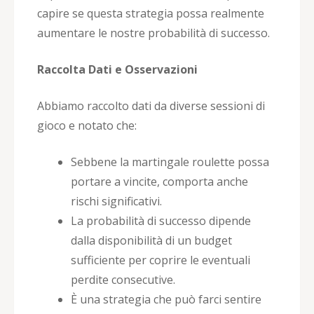
capire se questa strategia possa realmente
aumentare le nostre probabilità di successo.
Raccolta Dati e Osservazioni
Abbiamo raccolto dati da diverse sessioni di
gioco e notato che:
Sebbene la martingale roulette possa
portare a vincite, comporta anche
rischi significativi.
La probabilità di successo dipende
dalla disponibilità di un budget
sufficiente per coprire le eventuali
perdite consecutive.
È una strategia che può farci sentire