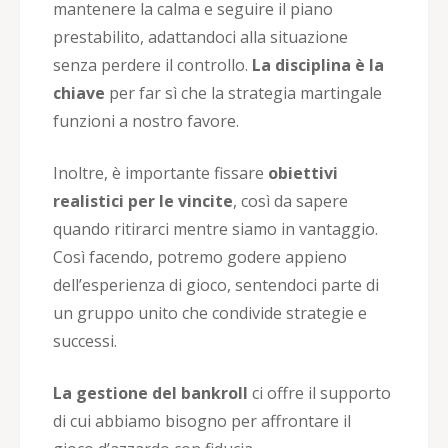
mantenere la calma e seguire il piano
prestabilito, adattandoci alla situazione
senza perdere il controllo.
La disciplina è la
chiave
per far sì che la strategia martingale
funzioni a nostro favore.
Inoltre, è importante fissare
obiettivi
realistici per le vincite
, così da sapere
quando ritirarci mentre siamo in vantaggio.
Così facendo, potremo godere appieno
dell’esperienza di gioco, sentendoci parte di
un gruppo unito che condivide strategie e
successi.
La gestione del bankroll
ci offre il supporto
di cui abbiamo bisogno per affrontare il