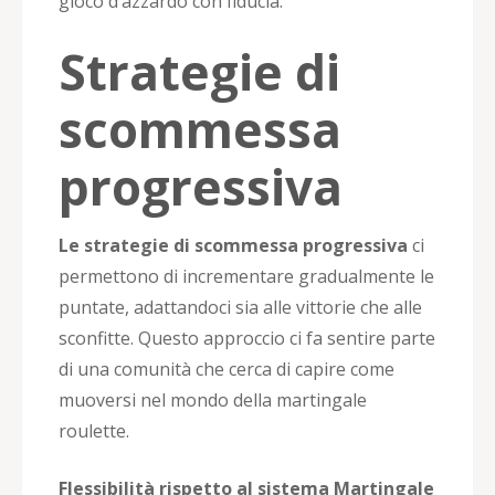
gioco d’azzardo con fiducia.
Strategie di
scommessa
progressiva
Le strategie di scommessa progressiva
ci
permettono di incrementare gradualmente le
puntate, adattandoci sia alle vittorie che alle
sconfitte. Questo approccio ci fa sentire parte
di una comunità che cerca di capire come
muoversi nel mondo della martingale
roulette.
Flessibilità rispetto al sistema Martingale