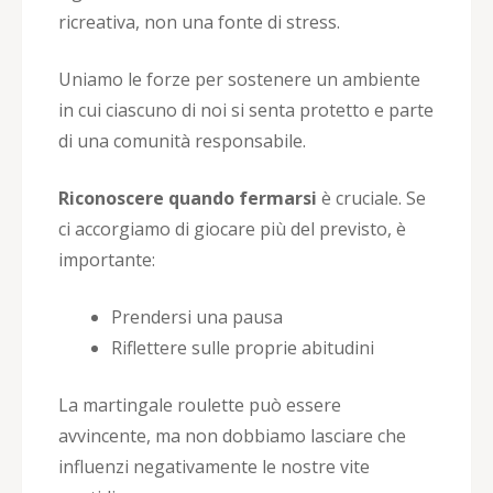
ricreativa, non una fonte di stress.
Uniamo le forze per sostenere un ambiente
in cui ciascuno di noi si senta protetto e parte
di una comunità responsabile.
Riconoscere quando fermarsi
è cruciale. Se
ci accorgiamo di giocare più del previsto, è
importante:
Prendersi una pausa
Riflettere sulle proprie abitudini
La martingale roulette può essere
avvincente, ma non dobbiamo lasciare che
influenzi negativamente le nostre vite