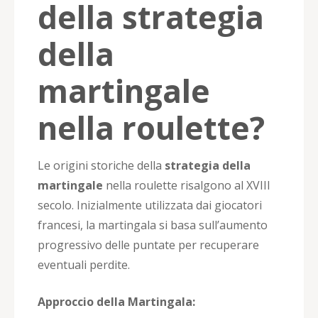
della strategia
della
martingale
nella roulette?
Le origini storiche della
strategia della
martingale
nella roulette risalgono al XVIII
secolo. Inizialmente utilizzata dai giocatori
francesi, la martingala si basa sull’aumento
progressivo delle puntate per recuperare
eventuali perdite.
Approccio della Martingala: