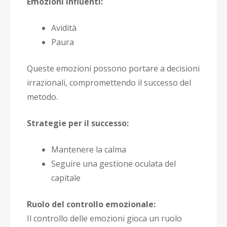
Emozioni influenti:
Avidità
Paura
Queste emozioni possono portare a decisioni
irrazionali, compromettendo il successo del
metodo.
Strategie per il successo:
Mantenere la calma
Seguire una gestione oculata del
capitale
Ruolo del controllo emozionale:
Il controllo delle emozioni gioca un ruolo