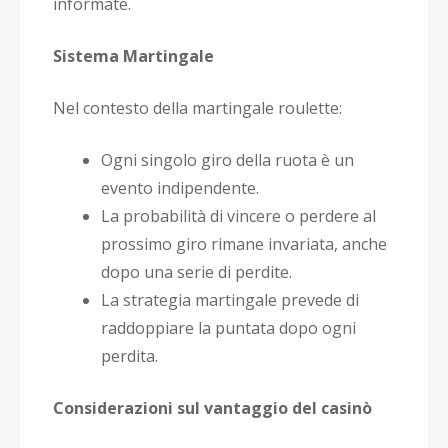
informate.
Sistema Martingale
Nel contesto della martingale roulette:
Ogni singolo giro della ruota è un
evento indipendente.
La probabilità di vincere o perdere al
prossimo giro rimane invariata, anche
dopo una serie di perdite.
La strategia martingale prevede di
raddoppiare la puntata dopo ogni
perdita.
Considerazioni sul vantaggio del casinò