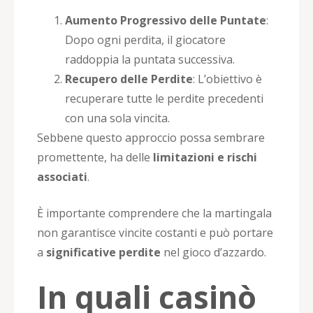
Aumento Progressivo delle Puntate
:
Dopo ogni perdita, il giocatore
raddoppia la puntata successiva.
Recupero delle Perdite
: L’obiettivo è
recuperare tutte le perdite precedenti
con una sola vincita.
Sebbene questo approccio possa sembrare
promettente, ha delle
limitazioni e rischi
associati
.
È importante comprendere che la martingala
non garantisce vincite costanti e può portare
a
significative perdite
nel gioco d’azzardo.
In quali casinò