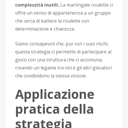
complessità inutili.
La martingale roulette ci
offre un senso di appartenenza a un gruppo
che cerca di battere la roulette con
determinazione e chiarezza.
Siamo consapevoli che, pur con i suoi rischi,
questa strategia ci permette di partecipare al
gioco con una struttura che ci accomuna,
creando un legame tra noi e gli altri giocatori
che condividono la stessa visione.
Applicazione
pratica della
strategia