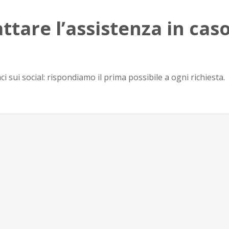
tare l’assistenza in cas
taci sui social: rispondiamo il prima possibile a ogni richiesta.