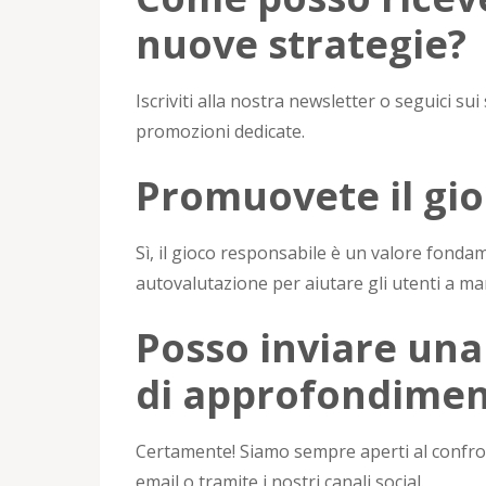
nuove strategie?
Iscriviti alla nostra newsletter o seguici sui
promozioni dedicate.
Promuovete il gio
Sì, il gioco responsabile è un valore fonda
autovalutazione per aiutare gli utenti a man
Posso inviare una
di approfondime
Certamente! Siamo sempre aperti al confront
email o tramite i nostri canali social.