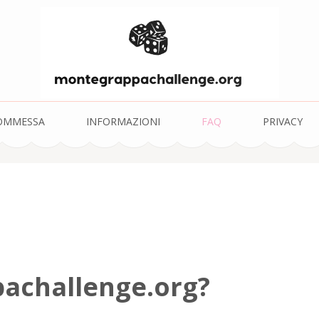
enge.org – Betting S
COMMESSA
INFORMAZIONI
FAQ
PRIVACY
achallenge.org?