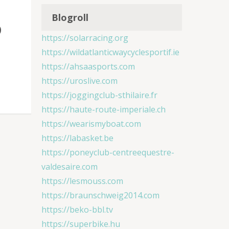
Blogroll
o
https://solarracing.org
https://wildatlanticwaycyclesportif.ie
https://ahsaasports.com
https://uroslive.com
https://joggingclub-sthilaire.fr
https://haute-route-imperiale.ch
https://wearismyboat.com
https://labasket.be
https://poneyclub-centreequestre-
valdesaire.com
https://lesmouss.com
https://braunschweig2014.com
https://beko-bbl.tv
https://superbike.hu