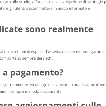
to allo studio, all’analisi e alla divulgazione di strategie 
iutare gli utenti a scommettere in modo informato e
licate sono realmente
dal nostro team di esperti. Tuttavia, nessun metodo garantis
 comportano sempre dei rischi.
izi a pagamento?
le gratuitamente. Alcune guide avanzate o analisi approfond
emium, sempre in modo trasparente.
ere aggiornamenti sulle