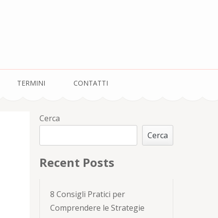
trategies
TERMINI
CONTATTI
Cerca
Cerca
Recent Posts
8 Consigli Pratici per
Comprendere le Strategie