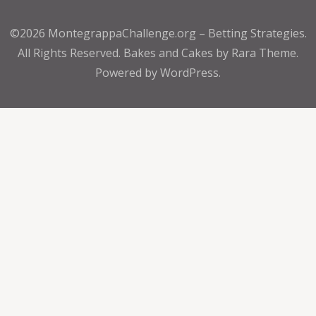
©2026
MontegrappaChallenge.org – Betting Strategies
.
All Rights Reserved.
Bakes and Cakes by Rara Theme.
Powered by
WordPress.