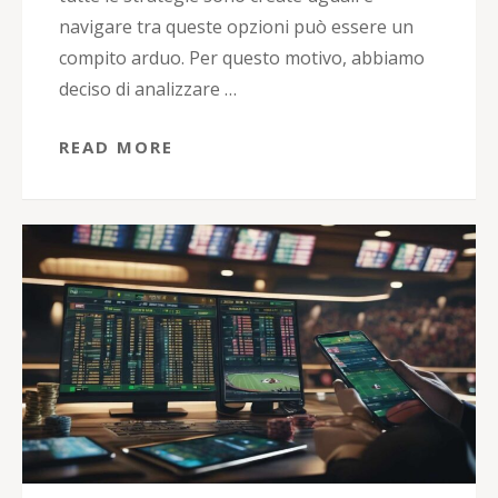
navigare tra queste opzioni può essere un
compito arduo. Per questo motivo, abbiamo
deciso di analizzare …
READ MORE