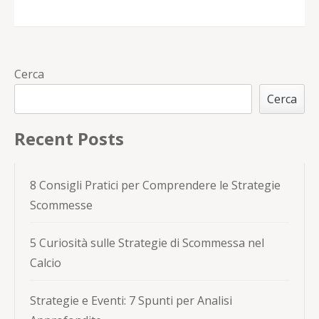
Cerca
Cerca
Recent Posts
8 Consigli Pratici per Comprendere le Strategie
Scommesse
5 Curiosità sulle Strategie di Scommessa nel
Calcio
Strategie e Eventi: 7 Spunti per Analisi