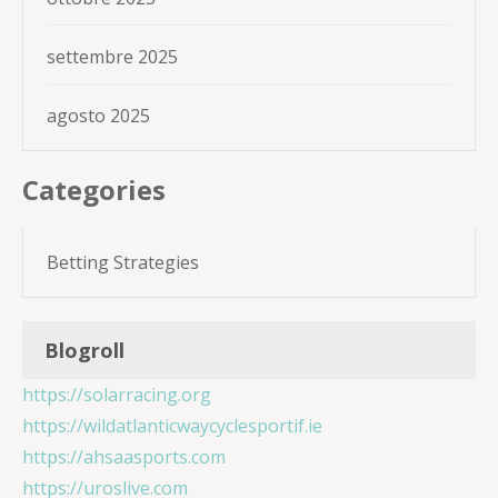
settembre 2025
agosto 2025
Categories
Betting Strategies
Blogroll
https://solarracing.org
https://wildatlanticwaycyclesportif.ie
https://ahsaasports.com
https://uroslive.com