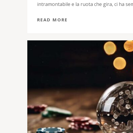
intramontabile e la ruota che gira, ci ha s
READ MORE