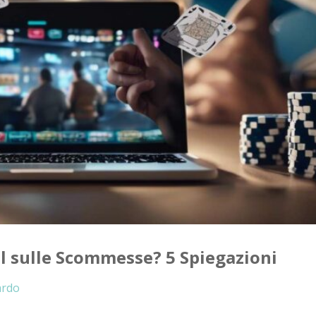
l sulle Scommesse? 5 Spiegazioni
ardo