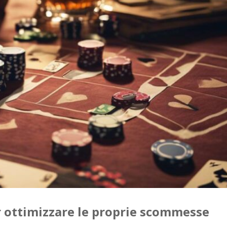
r ottimizzare le proprie scommesse