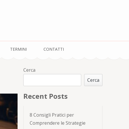
trategies
TERMINI
CONTATTI
Cerca
Cerca
Recent Posts
8 Consigli Pratici per
Comprendere le Strategie