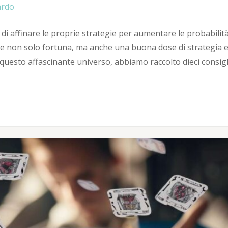
ardo
i affinare le proprie strategie per aumentare le probabilità
ede non solo fortuna, ma anche una buona dose di strategia 
questo affascinante universo, abbiamo raccolto dieci consigl