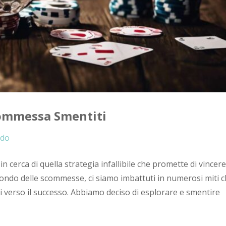
Scommessa Smentiti
rdo
 cerca di quella strategia infallibile che promette di vincere
mondo delle scommesse, ci siamo imbattuti in numerosi miti 
i verso il successo. Abbiamo deciso di esplorare e smentire