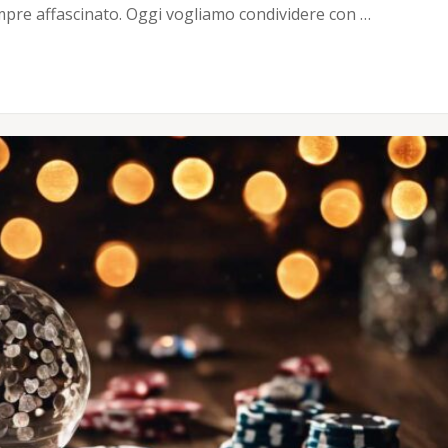
empre affascinato. Oggi vogliamo condividere con …