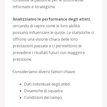
condivide la passione per le scommesse
informate e strategiche.
Analizziamo le performance degli atleti
,
cercando di capire come le loro abilità
possano influenzare le quote. Le statistiche ci
offrono una visione chiara delle loro
prestazioni passate e ci permettono di
prevedere i risultati futuri con maggiore
precisione.
Consideriamo diversi fattori chiave:
Dati individuali degli atleti
Dinamiche di squadra
Condizioni del campo