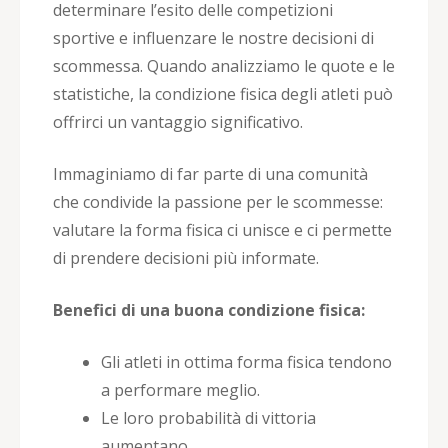
determinare l’esito delle competizioni
sportive e influenzare le nostre decisioni di
scommessa. Quando analizziamo le quote e le
statistiche, la condizione fisica degli atleti può
offrirci un vantaggio significativo.
Immaginiamo di far parte di una comunità
che condivide la passione per le scommesse:
valutare la forma fisica ci unisce e ci permette
di prendere decisioni più informate.
Benefici di una buona condizione fisica:
Gli atleti in ottima forma fisica tendono
a performare meglio.
Le loro probabilità di vittoria
aumentano.