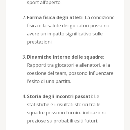
sport all’aperto.
Forma fisica degli atleti
: La condizione
fisica e la salute dei giocatori possono
avere un impatto significativo sulle
prestazioni.
Dinamiche interne delle squadre
:
Rapporti tra giocatori e allenatori, e la
coesione del team, possono influenzare
l’esito di una partita.
Storia degli incontri passati
: Le
statistiche e i risultati storici tra le
squadre possono fornire indicazioni
preziose su probabili esiti futuri.