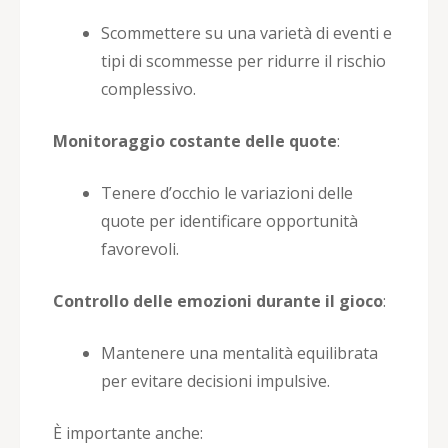
Scommettere su una varietà di eventi e
tipi di scommesse per ridurre il rischio
complessivo.
Monitoraggio costante delle quote
:
Tenere d’occhio le variazioni delle
quote per identificare opportunità
favorevoli.
Controllo delle emozioni durante il gioco
:
Mantenere una mentalità equilibrata
per evitare decisioni impulsive.
È importante anche: