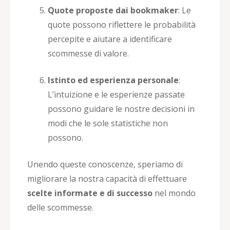
Quote proposte dai bookmaker
: Le
quote possono riflettere le probabilità
percepite e aiutare a identificare
scommesse di valore.
Istinto ed esperienza personale
:
L’intuizione e le esperienze passate
possono guidare le nostre decisioni in
modi che le sole statistiche non
possono.
Unendo queste conoscenze, speriamo di
migliorare la nostra capacità di effettuare
scelte informate e di successo
nel mondo
delle scommesse.