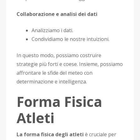
Collaborazione e analisi dei dati
Analizziamo i dati.
Condividiamo le nostre intuizioni.
In questo modo, possiamo costruire
strategie più forti e coese. Insieme, possiamo
affrontare le sfide del meteo con
determinazione e intelligenza.
Forma Fisica
Atleti
La forma fisica degli atleti
è cruciale per