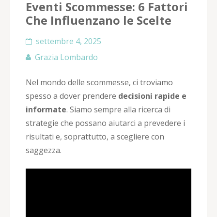
Eventi Scommesse: 6 Fattori
Che Influenzano le Scelte
settembre 4, 2025
Grazia Lombardo
Nel mondo delle scommesse, ci troviamo
spesso a dover prendere
decisioni rapide e
informate
. Siamo sempre alla ricerca di
strategie che possano aiutarci a prevedere i
risultati e, soprattutto, a scegliere con
saggezza.