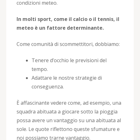
condizioni meteo.
In molti sport, come il calcio o il tennis, il
meteo è un fattore determinante.
Come comunità di scommettitori, dobbiamo:
Tenere d’occhio le previsioni del
tempo.
Adattare le nostre strategie di
conseguenza.
È affascinante vedere come, ad esempio, una
squadra abituata a giocare sotto la pioggia
possa avere un vantaggio su una abituata al
sole. Le quote riflettono queste sfumature e
noi possiamo trarne vantaggio.