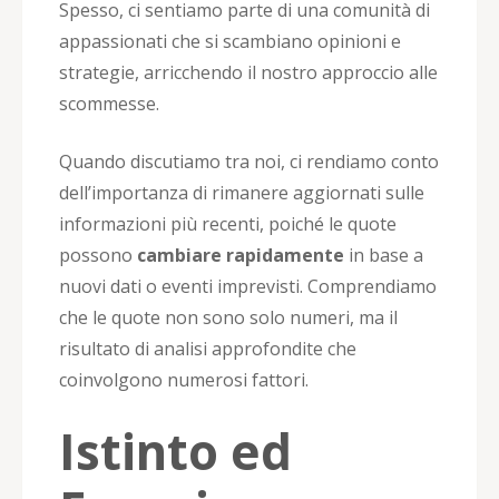
Spesso, ci sentiamo parte di una comunità di
appassionati che si scambiano opinioni e
strategie, arricchendo il nostro approccio alle
scommesse.
Quando discutiamo tra noi, ci rendiamo conto
dell’importanza di rimanere aggiornati sulle
informazioni più recenti, poiché le quote
possono
cambiare rapidamente
in base a
nuovi dati o eventi imprevisti. Comprendiamo
che le quote non sono solo numeri, ma il
risultato di analisi approfondite che
coinvolgono numerosi fattori.
Istinto ed