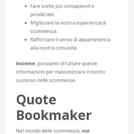
Fare scelte più consapevoli e
ponderate.
Migliorare la nostra esperienza di
scommessa.
Rafforzare il senso di appartenenza
alla nostra comunità.
Insieme
, possiamo sfruttare queste
informazioni per massimizzare il nostro
successo nelle scommesse.
Quote
Bookmaker
Nel mondo delle scommesse,
noi