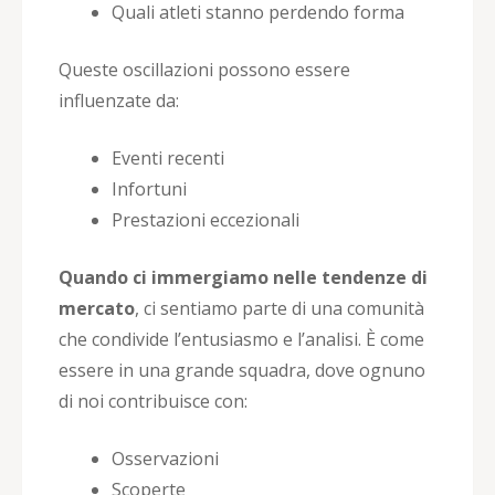
Quali atleti stanno perdendo forma
Queste oscillazioni possono essere
influenzate da:
Eventi recenti
Infortuni
Prestazioni eccezionali
Quando ci immergiamo nelle tendenze di
mercato
, ci sentiamo parte di una comunità
che condivide l’entusiasmo e l’analisi. È come
essere in una grande squadra, dove ognuno
di noi contribuisce con:
Osservazioni
Scoperte