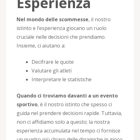
Esperienza
Nel mondo delle scommesse
, il nostro
istinto e l’esperienza giocano un ruolo
cruciale nelle decisioni che prendiamo.
Insieme, ci aiutano a:
Decifrare le quote
Valutare gli atleti
Interpretare le statistiche
Quando ci troviamo davanti a un evento
sportivo
, è il nostro istinto che spesso ci
guida nel prendere decisioni rapide. Tuttavia,
non ci affidiamo solo a questo; la nostra
esperienza accumulata nel tempo ci fornisce
un quadro più chiaro delle dinamiche in gioco.