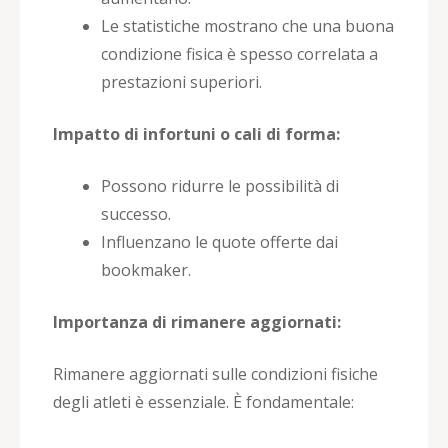
Le statistiche mostrano che una buona
condizione fisica è spesso correlata a
prestazioni superiori.
Impatto di infortuni o cali di forma:
Possono ridurre le possibilità di
successo.
Influenzano le quote offerte dai
bookmaker.
Importanza di rimanere aggiornati:
Rimanere aggiornati sulle condizioni fisiche
degli atleti è essenziale. È fondamentale: