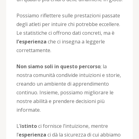
Possiamo riflettere sulle prestazioni passate
degli atleti per intuire chi potrebbe eccellere.
Le statistiche ci offrono dati concreti, ma è
l’esperienza
che ci insegna a leggerle
correttamente.
Non siamo soli in questo percorso
; la
nostra comunità condivide intuizioni e storie,
creando un ambiente di apprendimento
continuo. Insieme, possiamo migliorare le
nostre abilità e prendere decisioni più
informate.
L’
istinto
ci fornisce l’intuizione, mentre
l’
esperienza
ci dà la sicurezza di cui abbiamo