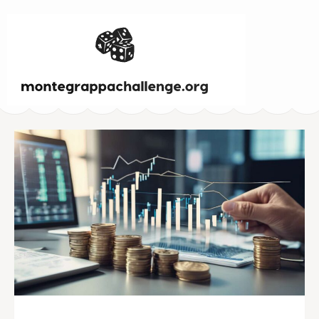
MontegrappaChallen
– Betting Strateg